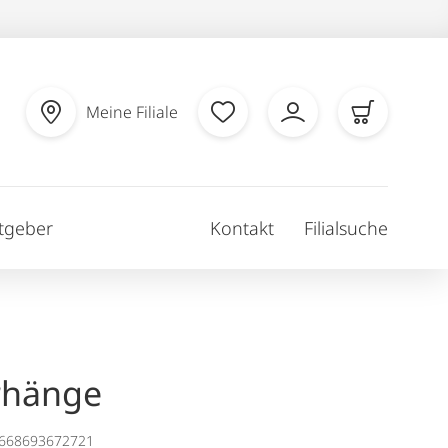
Meine Filiale
tgeber
Kontakt
Filialsuche
rhänge
1668693672721