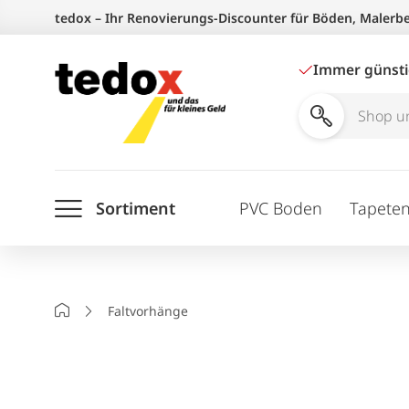
Zum
tedox – Ihr Renovierungs-Discounter für Böden, Malerb
Inhalt
springen
Immer günst
Shop
und
Ratgeber
Sortiment
PVC Boden
Tapete
durchsuchen
Startseite
Faltvorhänge