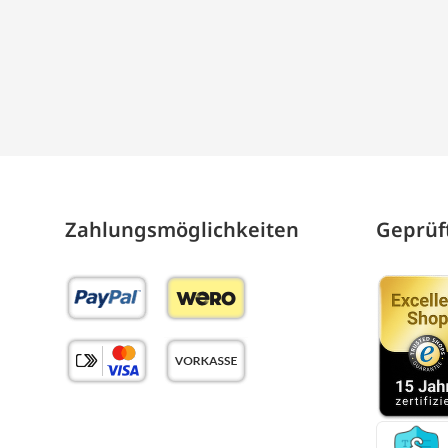
Zahlungs­möglich­keiten
Geprüft