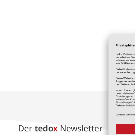
*A
Der
tedo
x
Newsletter