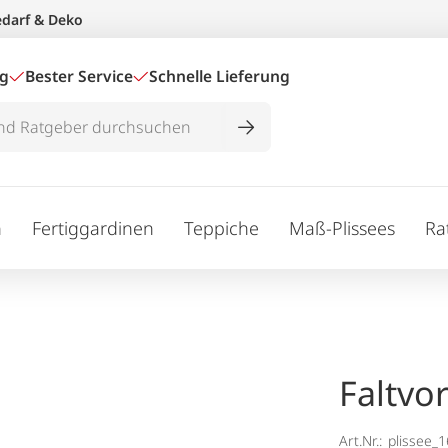
edarf & Deko
ig
Bester Service
Schnelle Lieferung
n
Fertiggardinen
Teppiche
Maß-Plissees
Ra
Faltvo
Art.Nr.:
plissee_