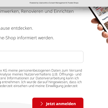
imwerken, Renovieren und Einrichten
hause entdecken.
ne-Shop informiert werden.
 tedox KG meine personenbezogenen Daten zum Versand
Analyse meines Nutzerverhaltens (z.B. Öffnungs- und
eitere Informationen zur Datenverarbeitung kann ich
g
entnehmen. Ich wurde darauf hingewiesen, dass ich
ederzeit einsehen und meine Einwilligung jederzeit
Jetzt anmelden