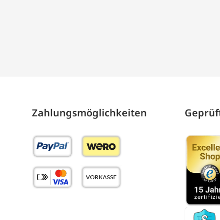
Zahlungs­möglich­keiten
Geprüft