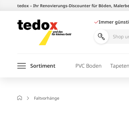
Zum
tedox – Ihr Renovierungs-Discounter für Böden, Malerb
Inhalt
springen
Immer günst
Shop
und
Ratgeber
Sortiment
PVC Boden
Tapete
durchsuchen
Startseite
Faltvorhänge