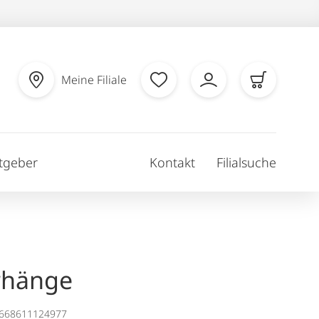
Meine Filiale
tgeber
Kontakt
Filialsuche
rhänge
1668611124977