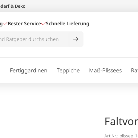
edarf & Deko
ig
Bester Service
Schnelle Lieferung
n
Fertiggardinen
Teppiche
Maß-Plissees
Ra
Faltvo
Art.Nr.:
plissee_