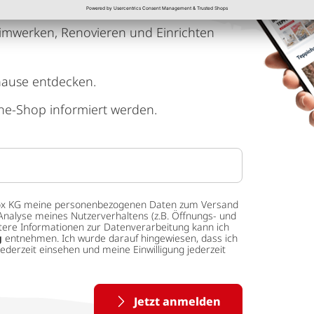
imwerken, Renovieren und Einrichten
hause entdecken.
ne-Shop informiert werden.
 tedox KG meine personenbezogenen Daten zum Versand
Analyse meines Nutzerverhaltens (z.B. Öffnungs- und
eitere Informationen zur Datenverarbeitung kann ich
g
entnehmen. Ich wurde darauf hingewiesen, dass ich
ederzeit einsehen und meine Einwilligung jederzeit
Jetzt anmelden