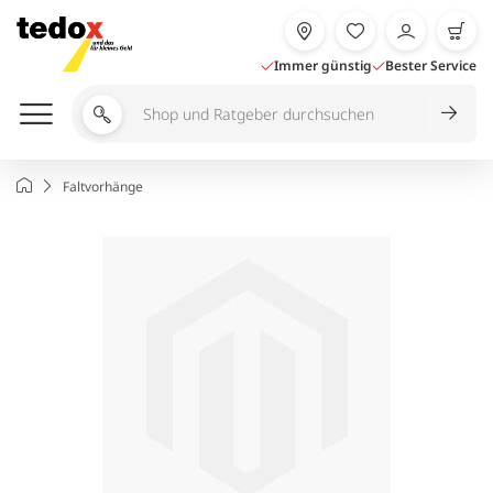
Zum
Inhalt
springen
Immer günstig
Bester Service
Shop
und
Ratgeber
Startseite
Faltvorhänge
durchsuchen