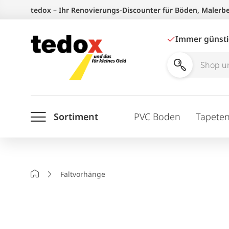
Zum
tedox – Ihr Renovierungs-Discounter für Böden, Malerb
Inhalt
springen
Immer günst
Shop
und
Ratgeber
Sortiment
PVC Boden
Tapete
durchsuchen
Startseite
Faltvorhänge