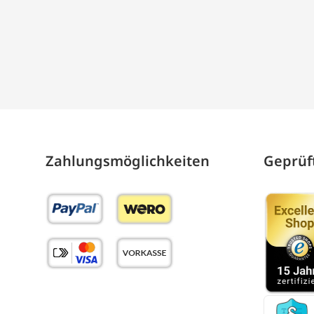
Zahlungs­möglich­keiten
Geprüft