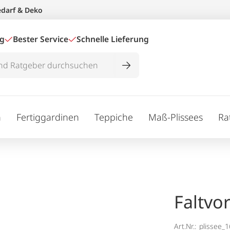
edarf & Deko
ig
Bester Service
Schnelle Lieferung
n
Fertiggardinen
Teppiche
Maß-Plissees
Ra
Faltvo
Art.Nr.:
plissee_