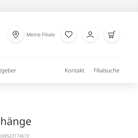
Meine Filiale
tgeber
Kontakt
Filialsuche
rhänge
1668523174673