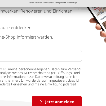
imwerken, Renovieren und Einrichten
hause entdecken.
ne-Shop informiert werden.
 tedox KG meine personenbezogenen Daten zum Versand
Analyse meines Nutzerverhaltens (z.B. Öffnungs- und
eitere Informationen zur Datenverarbeitung kann ich
g
entnehmen. Ich wurde darauf hingewiesen, dass ich
ederzeit einsehen und meine Einwilligung jederzeit
Jetzt anmelden