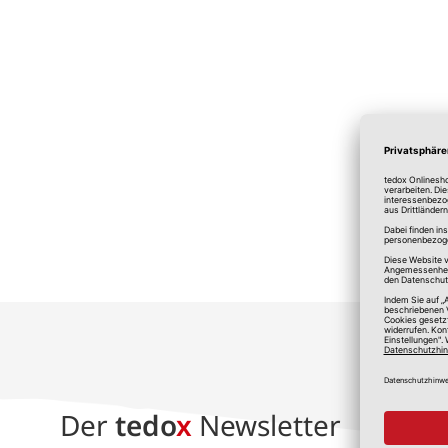
*A
Der
tedo
x
Newsletter