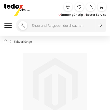
Zum
Inhalt
springen
Immer günstig
Bester Service
Shop
und
Ratgeber
Startseite
Faltvorhänge
durchsuchen