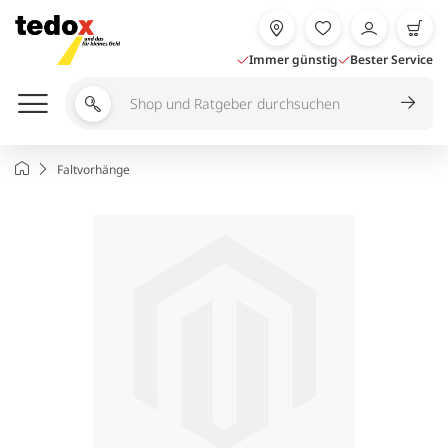
Zum
Inhalt
springen
Immer günstig
Bester Service
Shop
und
Ratgeber
Startseite
Faltvorhänge
durchsuchen