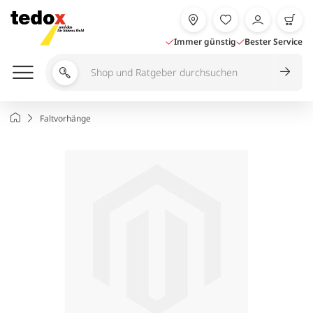
Zum
Inhalt
springen
Immer günstig
Bester Service
Shop
und
Ratgeber
Startseite
Faltvorhänge
durchsuchen