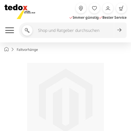
Zum
Inhalt
springen
Immer günstig
Bester Service
Shop
und
Ratgeber
Startseite
Faltvorhänge
durchsuchen