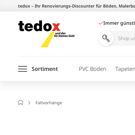
Zum
tedox – Ihr Renovierungs-Discounter für Böden, Malerb
Inhalt
springen
Immer günst
Shop
und
Ratgeber
Sortiment
PVC Boden
Tapete
durchsuchen
Startseite
Faltvorhänge