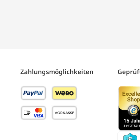
Zahlungs­möglich­keiten
Geprüft