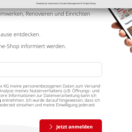
imwerken, Renovieren und Einrichten
hause entdecken.
ne-Shop informiert werden.
 tedox KG meine personenbezogenen Daten zum Versand
Analyse meines Nutzerverhaltens (z.B. Öffnungs- und
eitere Informationen zur Datenverarbeitung kann ich
g
entnehmen. Ich wurde darauf hingewiesen, dass ich
ederzeit einsehen und meine Einwilligung jederzeit
Jetzt anmelden