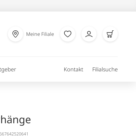
Meine Filiale
tgeber
Kontakt
Filialsuche
rhänge
1667642520641