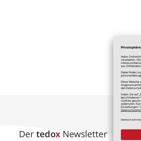
*A
Der
tedo
x
Newsletter