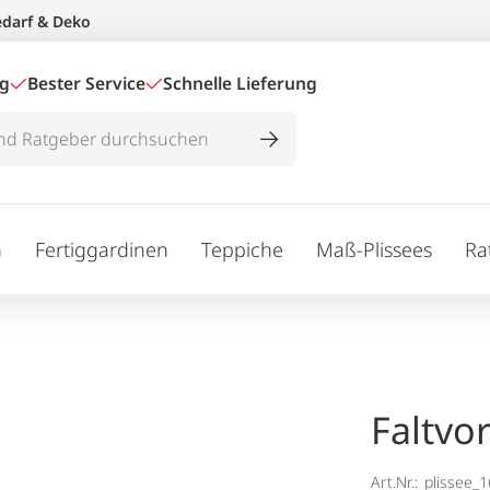
edarf & Deko
ig
Bester Service
Schnelle Lieferung
n
Fertiggardinen
Teppiche
Maß-Plissees
Ra
Faltvo
Art.Nr.:
plissee_