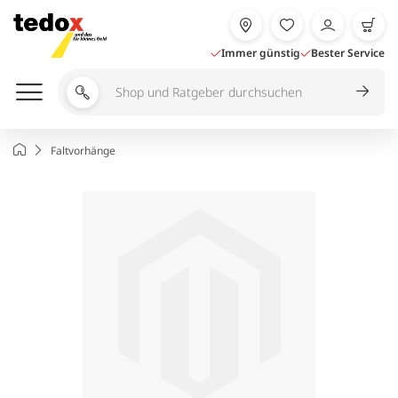
Zum
Inhalt
springen
Immer günstig
Bester Service
Shop
und
Ratgeber
Startseite
Faltvorhänge
durchsuchen