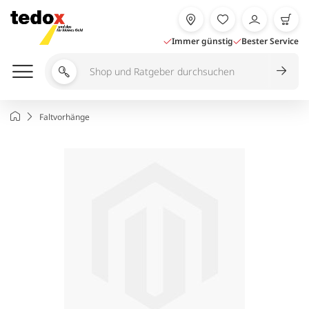
Zum
Inhalt
springen
Immer günstig
Bester Service
Shop
und
Ratgeber
Startseite
Faltvorhänge
durchsuchen