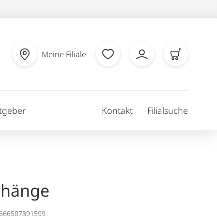
Meine Filiale
tgeber
Kontakt
Filialsuche
rhänge
1666507891599