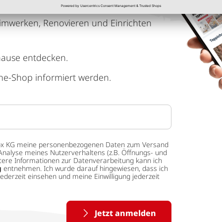
imwerken, Renovieren und Einrichten
hause entdecken.
ne-Shop informiert werden.
 tedox KG meine personenbezogenen Daten zum Versand
Analyse meines Nutzerverhaltens (z.B. Öffnungs- und
eitere Informationen zur Datenverarbeitung kann ich
g
entnehmen. Ich wurde darauf hingewiesen, dass ich
ederzeit einsehen und meine Einwilligung jederzeit
Jetzt anmelden