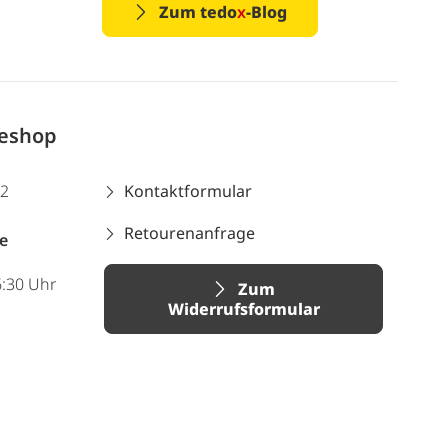
Zum tedo
x
-Blog
neshop
12
Kontaktformular
Retourenanfrage
e
6:30 Uhr
Zum
Widerrufsformular