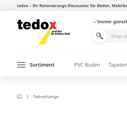
Zum
tedox – Ihr Renovierungs-Discounter für Böden, Malerb
Inhalt
springen
Immer günst
Shop
und
Ratgeber
Sortiment
PVC Boden
Tapete
durchsuchen
Startseite
Faltvorhänge