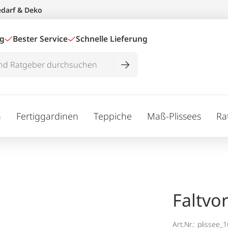
edarf & Deko
ig
Bester Service
Schnelle Lieferung
n
Fertiggardinen
Teppiche
Maß-Plissees
Ra
Faltvo
Art.Nr.:
plissee_