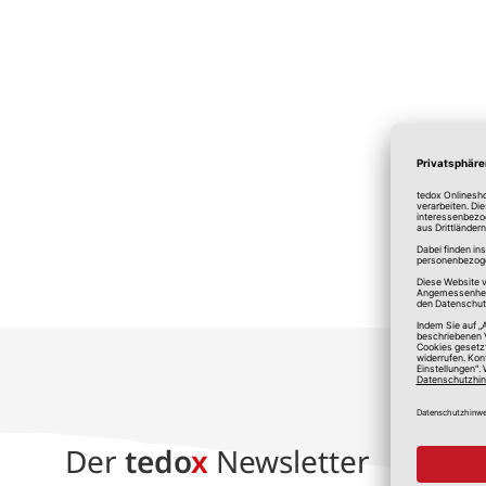
*A
Der
tedo
x
Newsletter