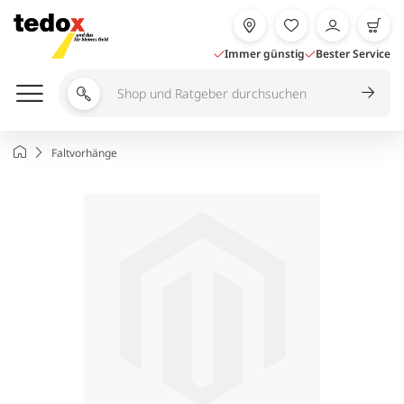
Zum
Inhalt
springen
Immer günstig
Bester Service
Shop
und
Ratgeber
Startseite
Faltvorhänge
durchsuchen