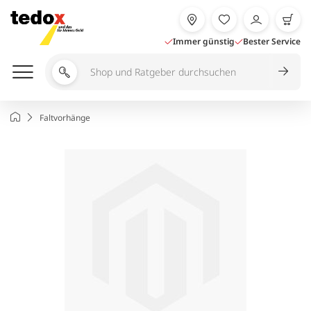
Zum
Inhalt
springen
Immer günstig
Bester Service
Shop
und
Ratgeber
Startseite
Faltvorhänge
durchsuchen