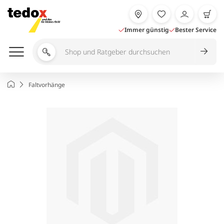
Zum
Inhalt
springen
Immer günstig
Bester Service
Shop
und
Ratgeber
Startseite
Faltvorhänge
durchsuchen