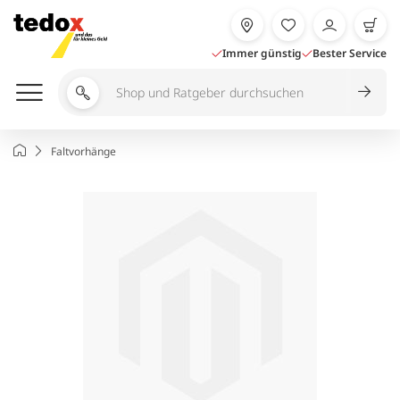
Zum
Inhalt
springen
Immer günstig
Bester Service
Shop
und
Ratgeber
Startseite
Faltvorhänge
durchsuchen