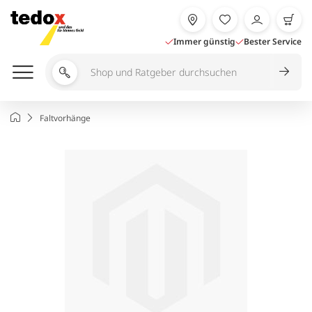
Zum
Inhalt
springen
Immer günstig
Bester Service
Shop
und
Ratgeber
Startseite
Faltvorhänge
durchsuchen