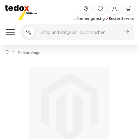
Zum
Inhalt
springen
Immer günstig
Bester Service
Shop
und
Ratgeber
Startseite
Faltvorhänge
durchsuchen