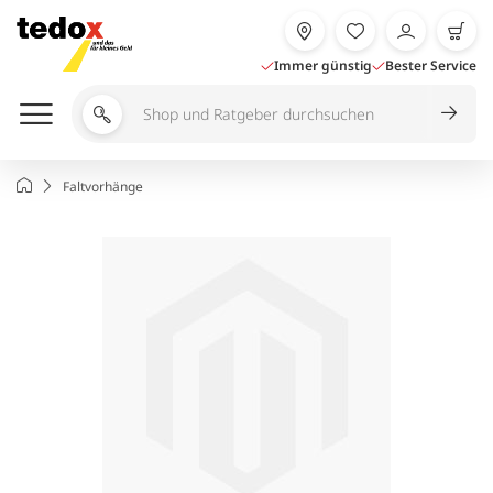
Zum
Inhalt
springen
Immer günstig
Bester Service
Shop
und
Ratgeber
Startseite
Faltvorhänge
durchsuchen