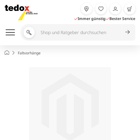
Zum
Inhalt
springen
Immer günstig
Bester Service
Shop
und
Ratgeber
Startseite
Faltvorhänge
durchsuchen