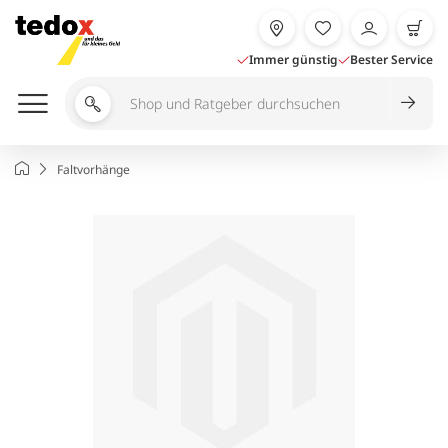
Zum
Inhalt
springen
Immer günstig
Bester Service
Shop
und
Ratgeber
Startseite
Faltvorhänge
durchsuchen