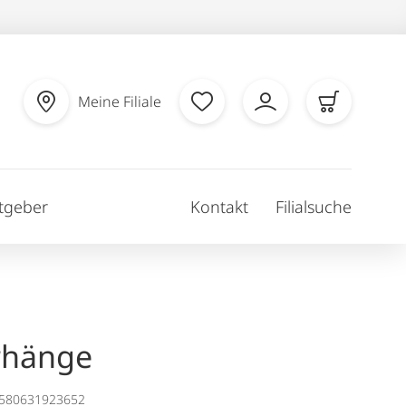
Meine Filiale
tgeber
Kontakt
Filialsuche
rhänge
1580631923652