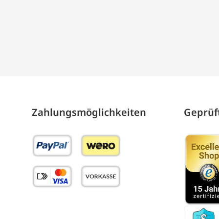
Zahlungs­möglich­keiten
Geprüft