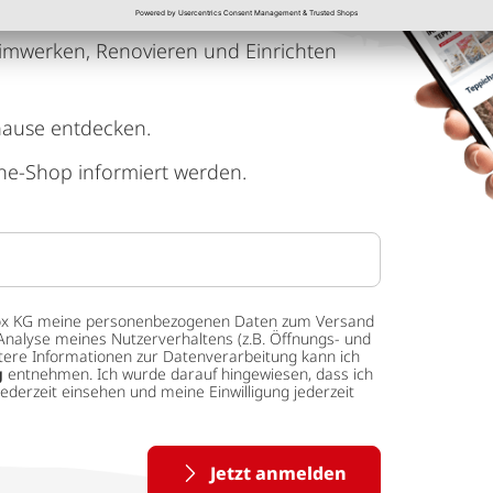
imwerken, Renovieren und Einrichten
hause entdecken.
ne-Shop informiert werden.
 tedox KG meine personenbezogenen Daten zum Versand
Analyse meines Nutzerverhaltens (z.B. Öffnungs- und
eitere Informationen zur Datenverarbeitung kann ich
g
entnehmen. Ich wurde darauf hingewiesen, dass ich
ederzeit einsehen und meine Einwilligung jederzeit
Jetzt anmelden