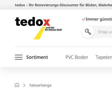
Zum
tedox – Ihr Renovierungs-Discounter für Böden, Malerb
Inhalt
springen
Immer günst
Shop
und
Ratgeber
Sortiment
PVC Boden
Tapete
durchsuchen
Startseite
Faltvorhänge