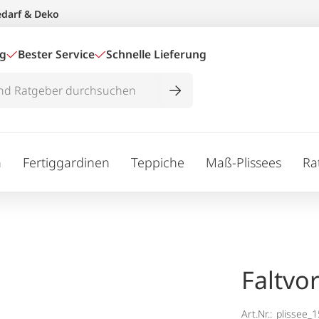
edarf & Deko
ig
Bester Service
Schnelle Lieferung
n
Fertiggardinen
Teppiche
Maß-Plissees
Ra
Faltvo
Art.Nr.:
plissee_