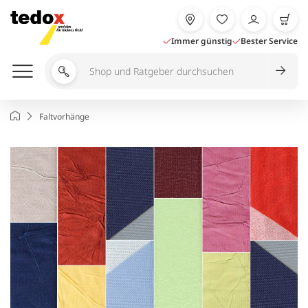
Zum
Inhalt
springen
Immer günstig
Bester Service
Shop
und
Ratgeber
Startseite
Faltvorhänge
durchsuchen