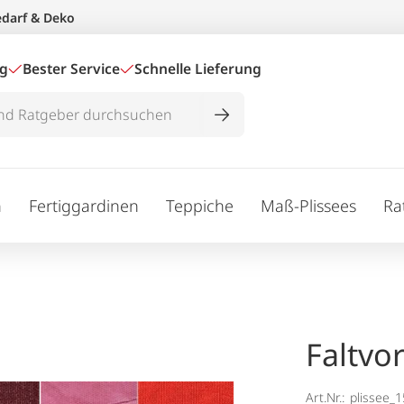
edarf & Deko
ig
Bester Service
Schnelle Lieferung
n
Fertiggardinen
Teppiche
Maß-Plissees
Ra
Faltvo
Art.Nr.:
plissee_