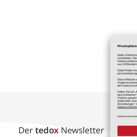
*A
Der
tedo
x
Newsletter