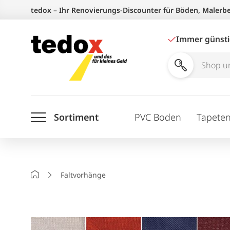
Zum
tedox – Ihr Renovierungs-Discounter für Böden, Malerb
Inhalt
springen
Immer günst
Shop
und
Ratgeber
Sortiment
PVC Boden
Tapete
durchsuchen
Startseite
Faltvorhänge