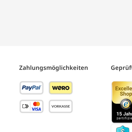
Zahlungs­möglich­keiten
Geprüft