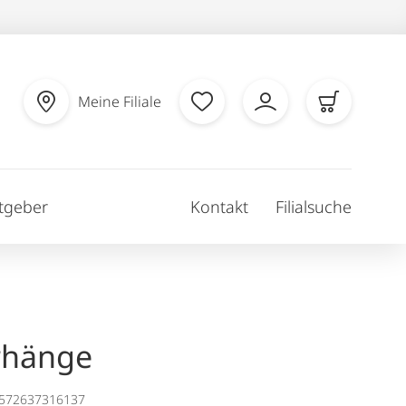
Meine Filiale
tgeber
Kontakt
Filialsuche
rhänge
1572637316137