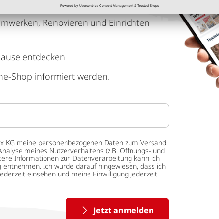
imwerken, Renovieren und Einrichten
hause entdecken.
ne-Shop informiert werden.
 tedox KG meine personenbezogenen Daten zum Versand
Analyse meines Nutzerverhaltens (z.B. Öffnungs- und
eitere Informationen zur Datenverarbeitung kann ich
g
entnehmen. Ich wurde darauf hingewiesen, dass ich
ederzeit einsehen und meine Einwilligung jederzeit
Jetzt anmelden