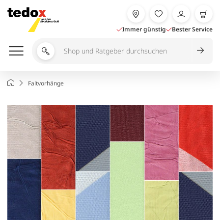
Zum
Inhalt
springen
Immer günstig
Bester Service
Shop
und
Ratgeber
Startseite
Faltvorhänge
durchsuchen