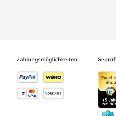
Zahlungs­möglich­keiten
Geprüft