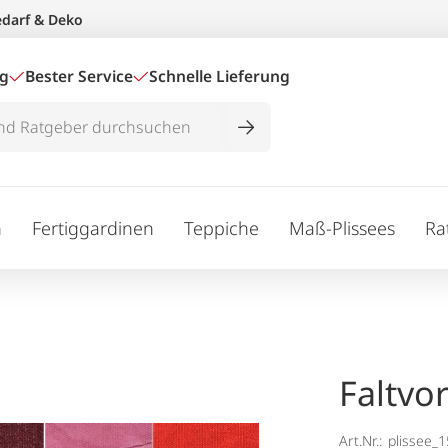
edarf & Deko
ig
Bester Service
Schnelle Lieferung
n
Fertiggardinen
Teppiche
Maß-Plissees
Ra
Faltvo
Art.Nr.:
plissee_