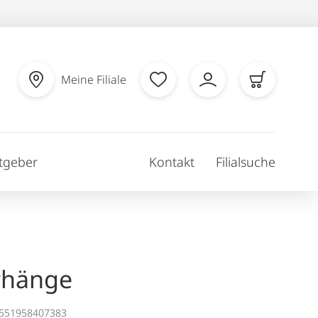
Meine Filiale
tgeber
Kontakt
Filialsuche
rhänge
1551958407383