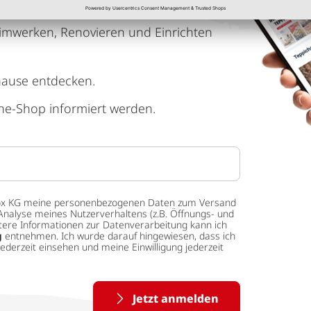
imwerken, Renovieren und Einrichten
hause entdecken.
ne-Shop informiert werden.
 tedox KG meine personenbezogenen Daten zum Versand
Analyse meines Nutzerverhaltens (z.B. Öffnungs- und
eitere Informationen zur Datenverarbeitung kann ich
g
entnehmen. Ich wurde darauf hingewiesen, dass ich
ederzeit einsehen und meine Einwilligung jederzeit
Jetzt anmelden