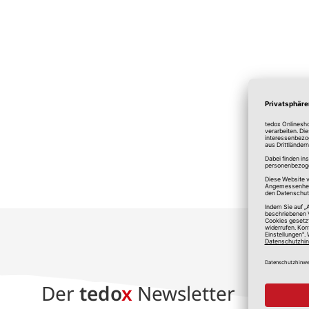
*A
Der
tedo
x
Newsletter