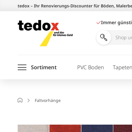
Zum
tedox – Ihr Renovierungs-Discounter für Böden, Malerb
Inhalt
springen
Immer günst
Shop
und
Ratgeber
Sortiment
PVC Boden
Tapete
durchsuchen
Startseite
Faltvorhänge