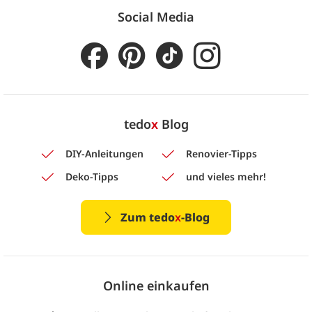
Social Media
tedo
x
Blog
DIY-Anleitungen
Renovier-Tipps
Deko-Tipps
und vieles mehr!
Zum tedo
x
-Blog
Online einkaufen