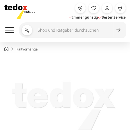
Zum
Inhalt
springen
Immer günstig
Bester Service
Shop
und
Ratgeber
Startseite
Faltvorhänge
durchsuchen