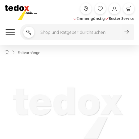
Zum
Inhalt
springen
Immer günstig
Bester Service
Shop
und
Ratgeber
Startseite
Faltvorhänge
durchsuchen