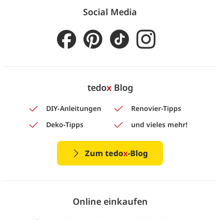
Social Media
tedo
x
Blog
DIY-Anleitungen
Renovier-Tipps
Deko-Tipps
und vieles mehr!
Zum tedo
x
-Blog
Online einkaufen