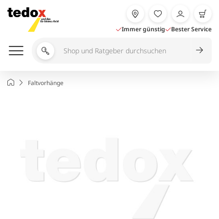
Zum
Inhalt
springen
Immer günstig
Bester Service
Shop
und
Ratgeber
Startseite
Faltvorhänge
durchsuchen