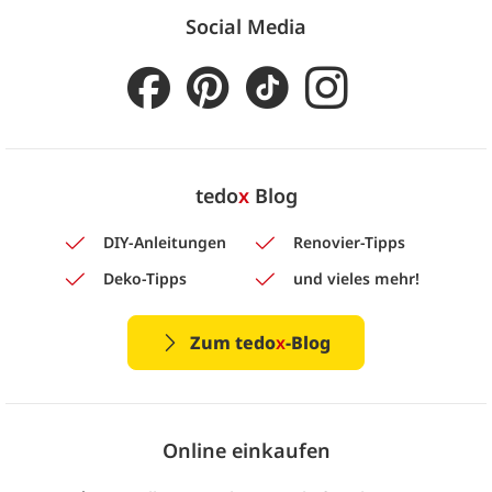
Social Media
tedo
x
Blog
DIY-Anleitungen
Renovier-Tipps
Deko-Tipps
und vieles mehr!
Zum tedo
x
-Blog
Online einkaufen