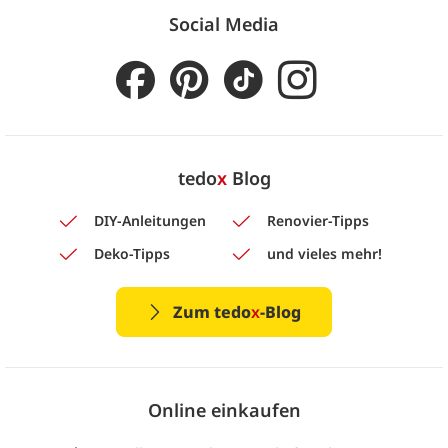
Social Media
tedo
x
Blog
DIY-Anleitungen
Renovier-Tipps
Deko-Tipps
und vieles mehr!
Zum tedo
x
-Blog
Online einkaufen