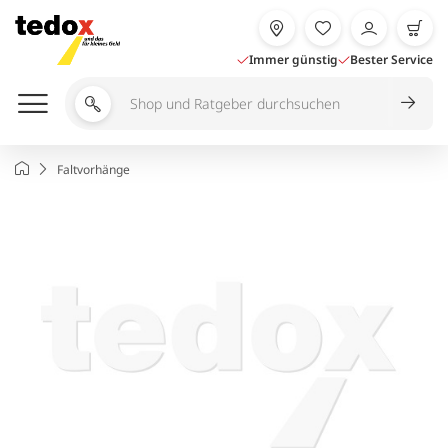
Zum
Inhalt
springen
Immer günstig
Bester Service
Shop
und
Ratgeber
Startseite
Faltvorhänge
durchsuchen