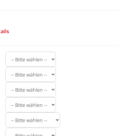
ails
t