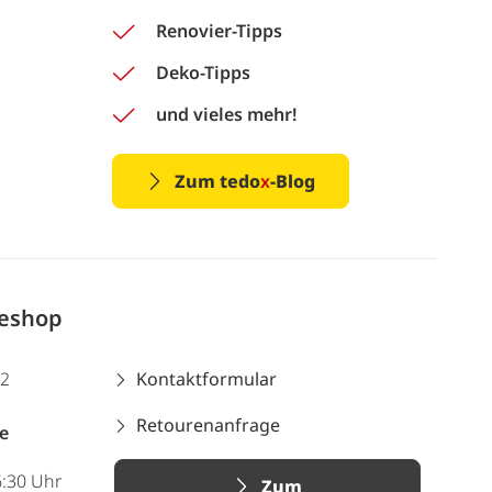
Renovier-Tipps
Deko-Tipps
und vieles mehr!
Zum tedo
x
-Blog
neshop
12
Kontaktformular
Retourenanfrage
e
6:30 Uhr
Zum