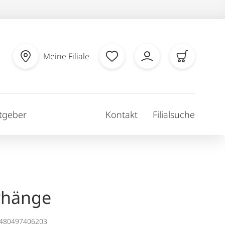
Meine Filiale
tgeber
Kontakt
Filialsuche
rhänge
1480497406203