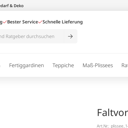
edarf & Deko
ig
Bester Service
Schnelle Lieferung
n
Fertiggardinen
Teppiche
Maß-Plissees
Ra
Faltvo
Art.Nr.:
plissee_