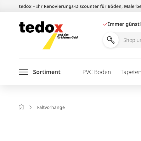
Zum
tedox – Ihr Renovierungs-Discounter für Böden, Malerb
Inhalt
springen
Immer günst
Shop
und
Ratgeber
Sortiment
PVC Boden
Tapete
durchsuchen
Startseite
Faltvorhänge