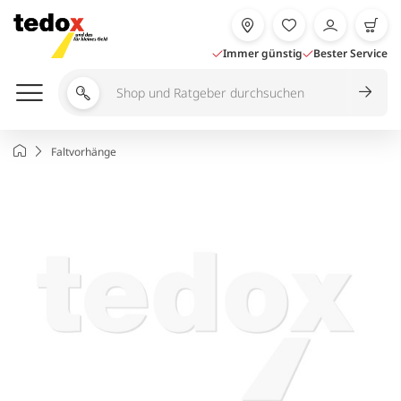
Zum
Inhalt
springen
Immer günstig
Bester Service
Shop
und
Ratgeber
Startseite
Faltvorhänge
durchsuchen