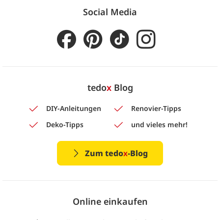
Social Media
tedo
x
Blog
DIY-Anleitungen
Renovier-Tipps
Deko-Tipps
und vieles mehr!
Zum tedo
x
-Blog
Online einkaufen