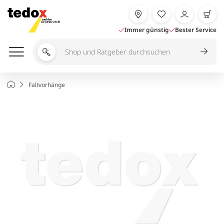
Zum
Inhalt
springen
Immer günstig
Bester Service
Shop
und
Ratgeber
Startseite
Faltvorhänge
durchsuchen