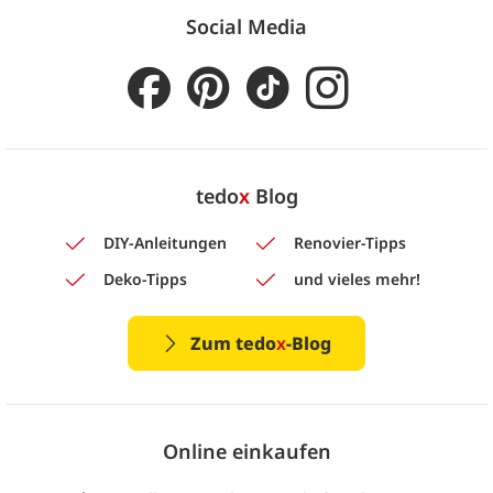
Social Media
tedo
x
Blog
DIY-Anleitungen
Renovier-Tipps
Deko-Tipps
und vieles mehr!
Zum tedo
x
-Blog
Online einkaufen