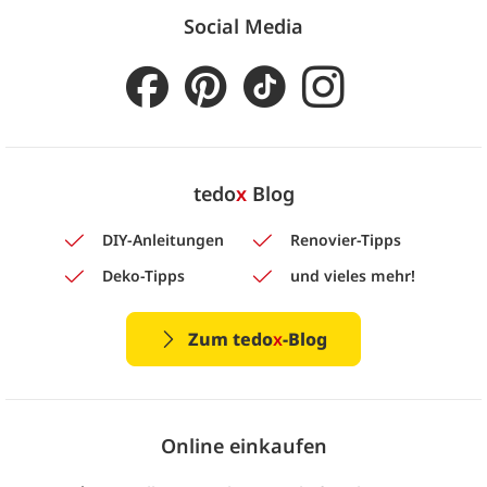
Social Media
tedo
x
Blog
DIY-Anleitungen
Renovier-Tipps
Deko-Tipps
und vieles mehr!
Zum tedo
x
-Blog
Online einkaufen