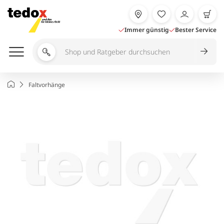
Zum
Inhalt
springen
Immer günstig
Bester Service
Shop
und
Ratgeber
Startseite
Faltvorhänge
durchsuchen