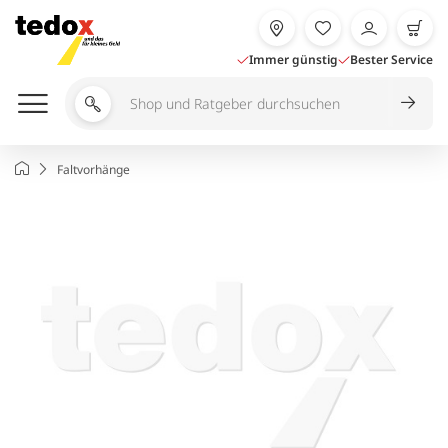
Zum
Inhalt
springen
Immer günstig
Bester Service
Shop
und
Ratgeber
Startseite
Faltvorhänge
durchsuchen