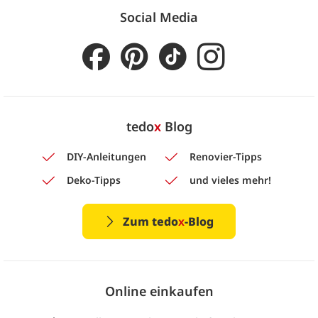
Social Media
tedo
x
Blog
DIY-Anleitungen
Renovier-Tipps
Deko-Tipps
und vieles mehr!
Zum tedo
x
-Blog
Online einkaufen