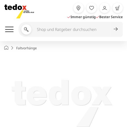
Zum
Inhalt
springen
Immer günstig
Bester Service
Shop
und
Ratgeber
Startseite
Faltvorhänge
durchsuchen