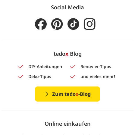
Social Media
tedo
x
Blog
DIY-Anleitungen
Renovier-Tipps
Deko-Tipps
und vieles mehr!
Zum tedo
x
-Blog
Online einkaufen