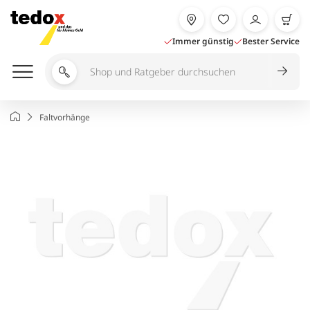
Zum
Inhalt
springen
Immer günstig
Bester Service
Shop
und
Ratgeber
Startseite
Faltvorhänge
durchsuchen