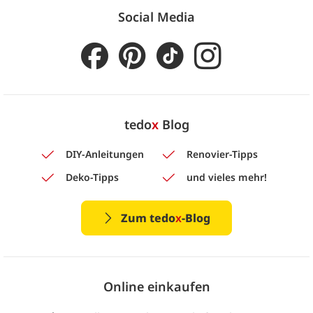
Social Media
tedo
x
Blog
DIY-Anleitungen
Renovier-Tipps
Deko-Tipps
und vieles mehr!
Zum tedo
x
-Blog
Online einkaufen