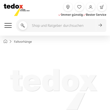
Zum
Inhalt
springen
Immer günstig
Bester Service
Shop
und
Ratgeber
Startseite
Faltvorhänge
durchsuchen