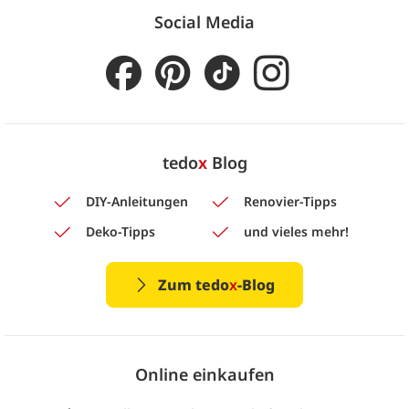
Social Media
tedo
x
Blog
DIY-Anleitungen
Renovier-Tipps
Deko-Tipps
und vieles mehr!
Zum tedo
x
-Blog
Online einkaufen