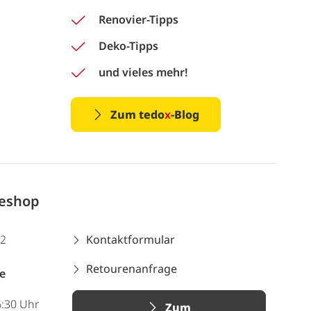
Renovier-Tipps
Deko-Tipps
und vieles mehr!
Zum tedo
x
-Blog
neshop
12
Kontaktformular
Retourenanfrage
e
6:30 Uhr
Zum