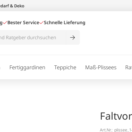
edarf & Deko
ig
Bester Service
Schnelle Lieferung
n
Fertiggardinen
Teppiche
Maß-Plissees
Ra
Faltvo
Art.Nr.:
plissee_