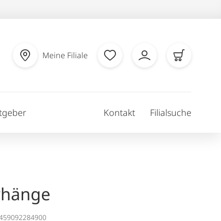
Meine Filiale
tgeber
Kontakt
Filialsuche
rhänge
1459092284900