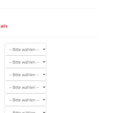
ails
t