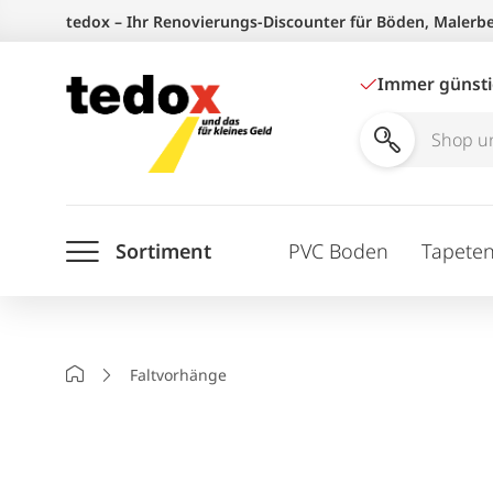
Zum
tedox – Ihr Renovierungs-Discounter für Böden, Malerb
Inhalt
springen
Immer günst
Shop
und
Ratgeber
Sortiment
PVC Boden
Tapete
durchsuchen
Startseite
Faltvorhänge