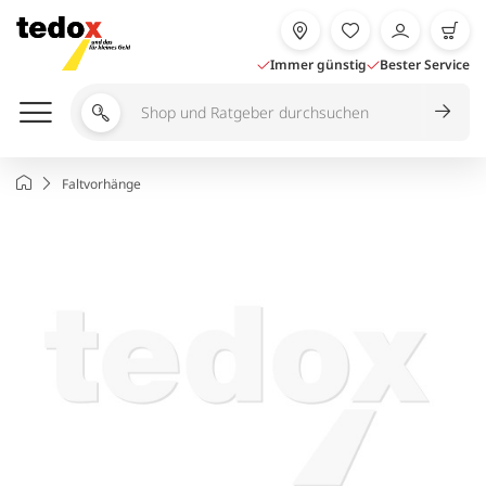
Zum
Inhalt
springen
Immer günstig
Bester Service
Shop
und
Ratgeber
Startseite
Faltvorhänge
durchsuchen