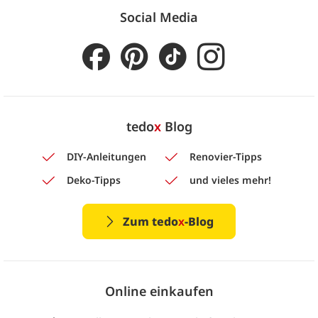
Social Media
tedo
x
Blog
DIY-Anleitungen
Renovier-Tipps
Deko-Tipps
und vieles mehr!
Zum tedo
x
-Blog
Online einkaufen