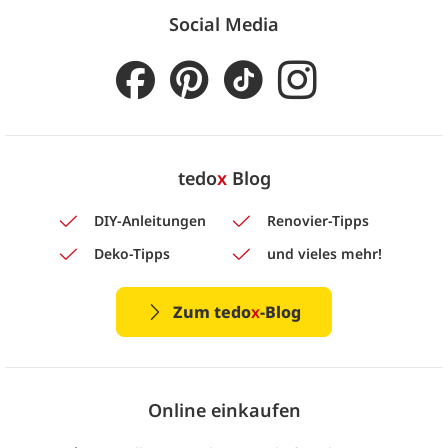
Social Media
tedo
x
Blog
DIY-Anleitungen
Renovier-Tipps
Deko-Tipps
und vieles mehr!
Zum tedo
x
-Blog
Online einkaufen