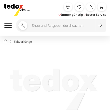
Zum
Inhalt
springen
Immer günstig
Bester Service
Shop
und
Ratgeber
Startseite
Faltvorhänge
durchsuchen