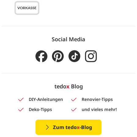
Social Media
tedo
x
Blog
DIY-Anleitungen
Renovier-Tipps
Deko-Tipps
und vieles mehr!
Zum tedo
x
-Blog