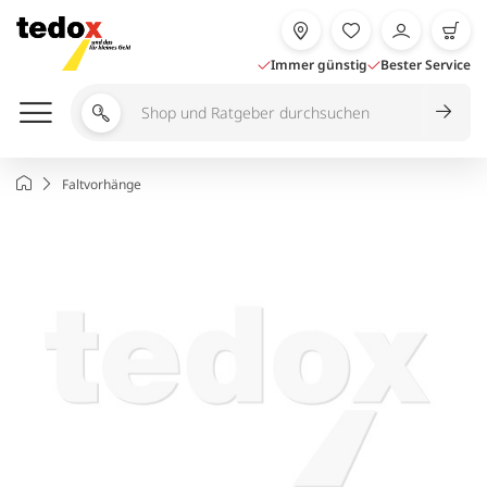
Zum
Inhalt
springen
Immer günstig
Bester Service
Shop
und
Ratgeber
Startseite
Faltvorhänge
durchsuchen