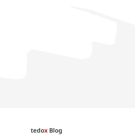
tedo
x
Blog