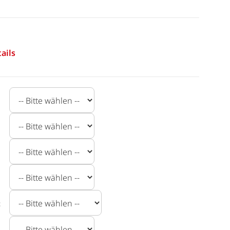
ails
t