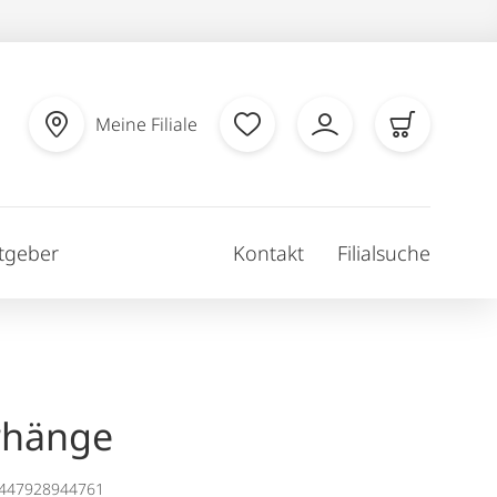
Meine Filiale
tgeber
Kontakt
Filialsuche
rhänge
1447928944761