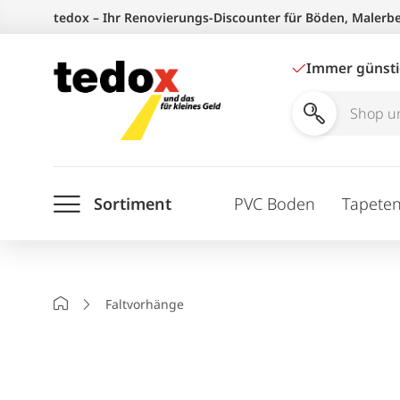
Zum
tedox – Ihr Renovierungs-Discounter für Böden, Malerb
Inhalt
springen
Immer günst
Shop
und
Ratgeber
Sortiment
PVC Boden
Tapete
durchsuchen
Startseite
Faltvorhänge