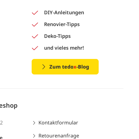
DIY-Anleitungen
Renovier-Tipps
Deko-Tipps
und vieles mehr!
Zum tedo
x
-Blog
neshop
12
Kontaktformular
Retourenanfrage
e