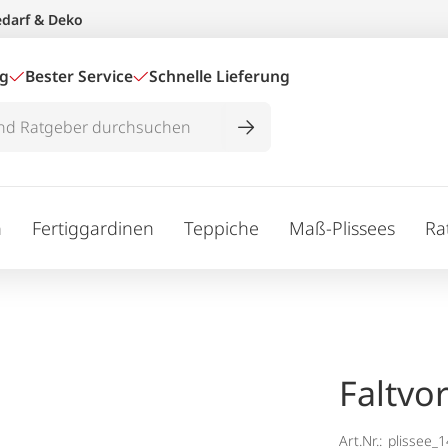
edarf & Deko
ig
Bester Service
Schnelle Lieferung
n
Fertiggardinen
Teppiche
Maß-Plissees
Ra
Faltvo
Art.Nr.:
plissee_