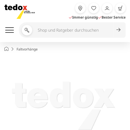
Zum
Inhalt
springen
Immer günstig
Bester Service
Shop
und
Ratgeber
Startseite
Faltvorhänge
durchsuchen