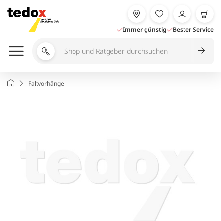
Zum
Inhalt
springen
Immer günstig
Bester Service
Shop
und
Ratgeber
Startseite
Faltvorhänge
durchsuchen