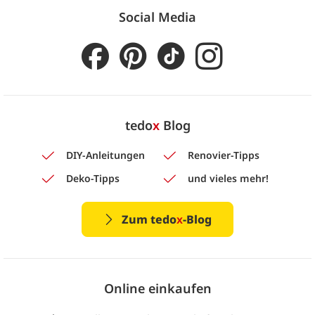
Social Media
tedo
x
Blog
DIY-Anleitungen
Renovier-Tipps
Deko-Tipps
und vieles mehr!
Zum tedo
x
-Blog
Online einkaufen