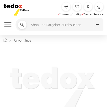
Zum
Inhalt
springen
Immer günstig
Bester Service
Shop
und
Ratgeber
Startseite
Faltvorhänge
durchsuchen