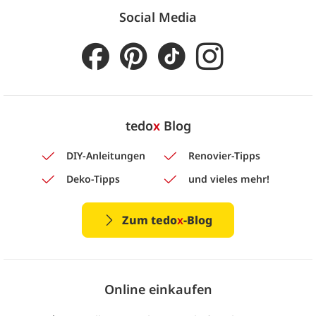
Social Media
tedo
x
Blog
DIY-Anleitungen
Renovier-Tipps
Deko-Tipps
und vieles mehr!
Zum tedo
x
-Blog
Online einkaufen