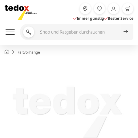
Zum
Inhalt
springen
Immer günstig
Bester Service
Shop
und
Ratgeber
Startseite
Faltvorhänge
durchsuchen