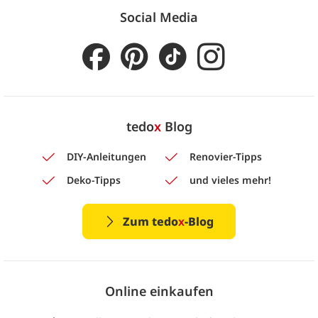
Social Media
tedo
x
Blog
DIY-Anleitungen
Renovier-Tipps
Deko-Tipps
und vieles mehr!
Zum tedo
x
-Blog
Online einkaufen