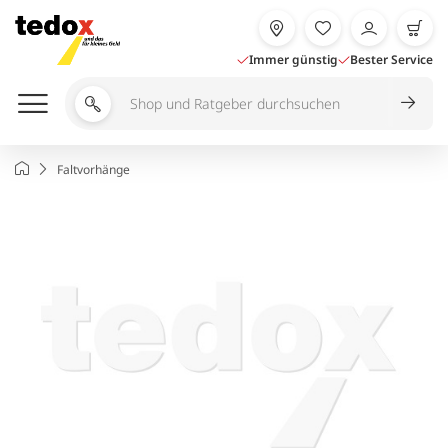
Zum
Inhalt
springen
Immer günstig
Bester Service
Shop
und
Ratgeber
Startseite
Faltvorhänge
durchsuchen