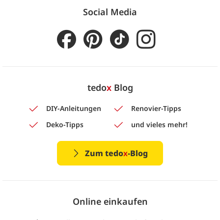
Social Media
tedo
x
Blog
DIY-Anleitungen
Renovier-Tipps
Deko-Tipps
und vieles mehr!
Zum tedo
x
-Blog
Online einkaufen