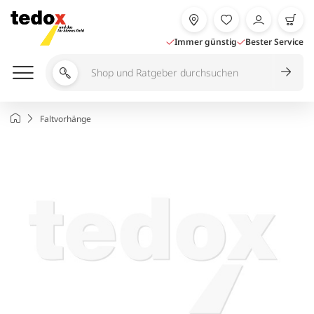
Zum
Inhalt
springen
Immer günstig
Bester Service
Shop
und
Ratgeber
Startseite
Faltvorhänge
durchsuchen