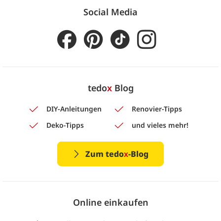
Social Media
tedo
x
Blog
DIY-Anleitungen
Renovier-Tipps
Deko-Tipps
und vieles mehr!
Zum tedo
x
-Blog
Online einkaufen