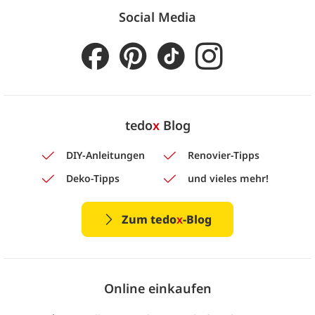
Social Media
tedo
x
Blog
DIY-Anleitungen
Renovier-Tipps
Deko-Tipps
und vieles mehr!
Zum tedo
x
-Blog
Online einkaufen