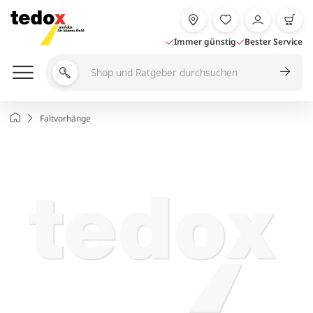
Zum
Inhalt
springen
Immer günstig
Bester Service
Shop
und
Ratgeber
Startseite
Faltvorhänge
durchsuchen